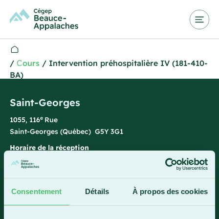
/
Сours
/
Intervention préhospitalière IV (181-410-
BA)
Saint-Georges
e
1055, 116
Rue
Saint-Georges (Québec) G5Y 3G1
Horaire de la réception
Lundi-vendredi : 7 h 45 à 15 h 45
418 228-8896
Consentement
Détails
À propos des cookies
1 800 893-5111