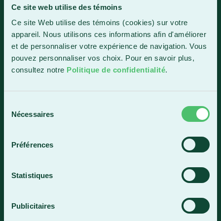
Ce site web utilise des témoins
Sainte-Marie
Ce site Web utilise des témoins (cookies) sur votre
1150, boul. Vachon Nord
appareil. Nous utilisons ces informations afin d'améliorer
Sainte-Marie (Québec) G6E 0R1
et de personnaliser votre expérience de navigation. Vous
Horaire de la réception
pouvez personnaliser vos choix. Pour en savoir plus,
Lundi-vendredi : 7 h 30 à 15 h 30
consultez notre
Politique de confidentialité
.
418 387-8896
Sélection
Nécessaires
du
Lac-Mégantic
consentement
4409, rue Dollard
Préférences
Lac-Mégantic (Québec) G6B 3B4
Horaire de la réception
Statistiques
Lundi-vendredi : 8 h à 16 h
819 583-5432
Publicitaires