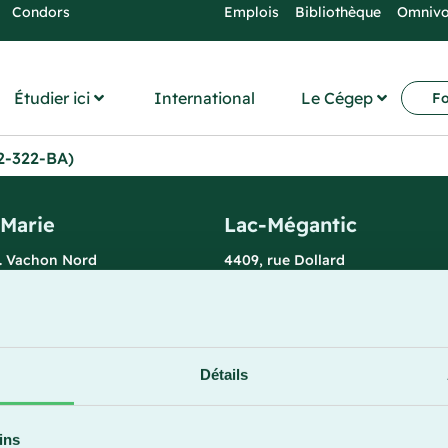
Condors
Emplois
Bibliothèque
Omniv
Étudier ici
International
Le Cégep
Fo
22-322-BA)
-Marie
Lac-Mégantic
l. Vachon Nord
4409, rue Dollard
rie (Québec) G6E 0R1
Lac-Mégantic (Québec) G6B 3B
 la réception
Horaire de la réception
redi : 7 h 30 à 15 h 30
Lundi-vendredi : 8 h à 16 h
896
819 583-5432
Détails
ins