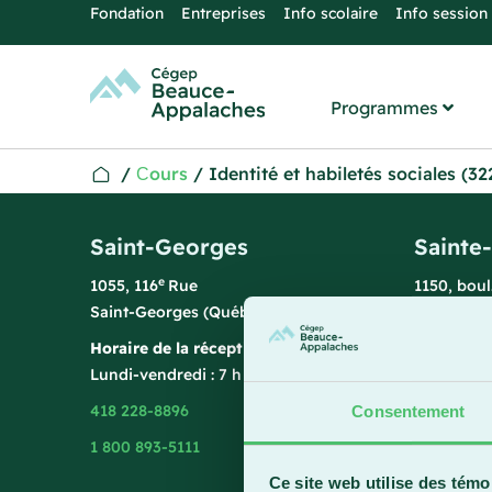
Fondation
Entreprises
Info scolaire
Info session
Programmes
/
Сours
/
Identité et habiletés sociales (3
Saint-Georges
Sainte
e
1055, 116
Rue
1150, bou
Saint-Georges (Québec) G5Y 3G1
Sainte-Ma
Horaire de la réception
Horaire de
Lundi-vendredi : 7 h 45 à 15 h 45
Lundi-vend
418 228-8896
418 387-8
Consentement
1 800 893-5111
Ce site web utilise des témo