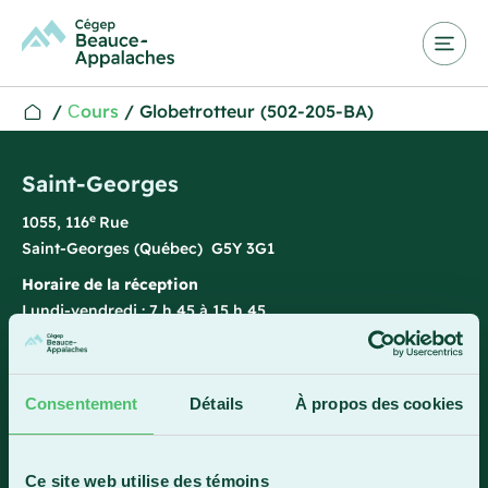
/
Сours
/
Globetrotteur (502‐205‐BA)
Saint-Georges
e
1055, 116
Rue
Saint-Georges (Québec) G5Y 3G1
Horaire de la réception
Lundi-vendredi : 7 h 45 à 15 h 45
418 228-8896
1 800 893-5111
Consentement
Détails
À propos des cookies
Sainte-Marie
Ce site web utilise des témoins