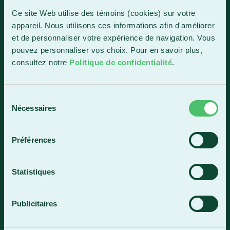
1150, boul. Vachon Nord
Ce site Web utilise des témoins (cookies) sur votre
Sainte-Marie (Québec) G6E 0R1
appareil. Nous utilisons ces informations afin d'améliorer
et de personnaliser votre expérience de navigation. Vous
Horaire de la réception
pouvez personnaliser vos choix. Pour en savoir plus,
Lundi-vendredi : 7 h 30 à 15 h 30
consultez notre
Politique de confidentialité
.
418 387-8896
Sélection
Lac-Mégantic
Nécessaires
du
consentement
4409, rue Dollard
Lac-Mégantic (Québec) G6B 3B4
Préférences
Horaire de la réception
Lundi-vendredi : 8 h à 16 h
Statistiques
819 583-5432
Publicitaires