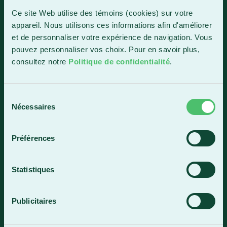
1150, boul. Vachon Nord
Ce site Web utilise des témoins (cookies) sur votre
Sainte-Marie (Québec) G6E 0R1
appareil. Nous utilisons ces informations afin d'améliorer
et de personnaliser votre expérience de navigation. Vous
Horaire de la réception
pouvez personnaliser vos choix. Pour en savoir plus,
Lundi-vendredi : 7 h 30 à 15 h 30
consultez notre
Politique de confidentialité
.
418 387-8896
Sélection
Lac-Mégantic
Nécessaires
du
consentement
4409, rue Dollard
Lac-Mégantic (Québec) G6B 3B4
Préférences
Horaire de la réception
Lundi-vendredi : 8 h à 16 h
Statistiques
819 583-5432
Publicitaires