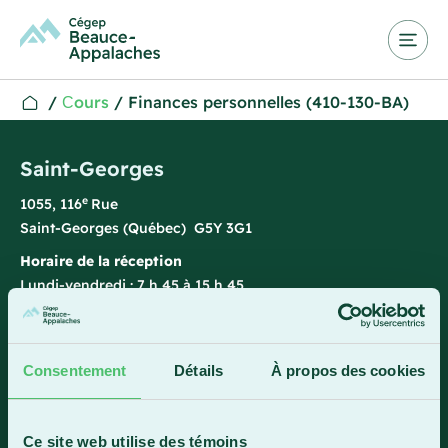
/
Сours
/
Finances personnelles (410-130-BA)
Saint-Georges
e
1055, 116
Rue
Saint-Georges (Québec) G5Y 3G1
Horaire de la réception
Lundi-vendredi : 7 h 45 à 15 h 45
418 228-8896
1 800 893-5111
Consentement
Détails
À propos des cookies
Sainte-Marie
Ce site web utilise des témoins