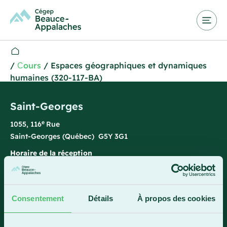
/
Сours
/
Espaces géographiques et dynamiques
humaines (320-117-BA)
Saint-Georges
e
1055, 116
Rue
Saint-Georges (Québec) G5Y 3G1
Horaire de la réception
Lundi-vendredi : 7 h 45 à 15 h 45
418 228-8896
Consentement
Détails
À propos des cookies
1 800 893-5111