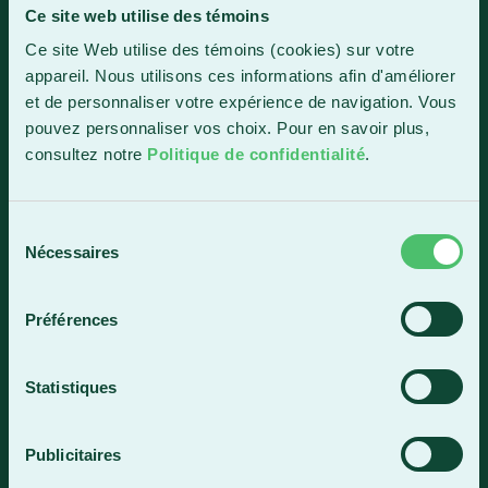
Ce site web utilise des témoins
Sainte-Marie
Ce site Web utilise des témoins (cookies) sur votre
1150, boul. Vachon Nord
appareil. Nous utilisons ces informations afin d'améliorer
Sainte-Marie (Québec) G6E 0R1
et de personnaliser votre expérience de navigation. Vous
Horaire de la réception
pouvez personnaliser vos choix. Pour en savoir plus,
Lundi-vendredi : 7 h 30 à 15 h 30
consultez notre
Politique de confidentialité
.
418 387-8896
Sélection
Nécessaires
du
Lac-Mégantic
consentement
4409, rue Dollard
Préférences
Lac-Mégantic (Québec) G6B 3B4
Horaire de la réception
Statistiques
Lundi-vendredi : 8 h à 16 h
819 583-5432
Publicitaires