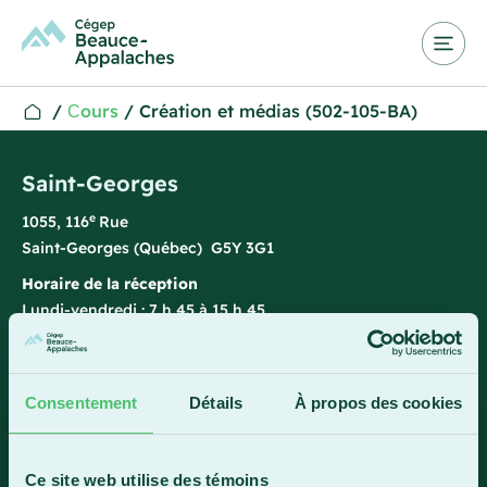
/
Сours
/
Création et médias (502-105-BA)
Saint-Georges
e
1055, 116
Rue
Saint-Georges (Québec) G5Y 3G1
Horaire de la réception
Lundi-vendredi : 7 h 45 à 15 h 45
418 228-8896
1 800 893-5111
Consentement
Détails
À propos des cookies
Sainte-Marie
Ce site web utilise des témoins