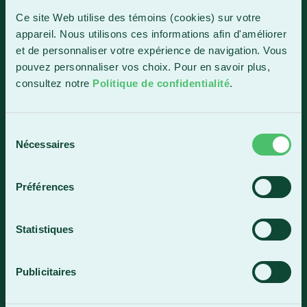
1150, boul. Vachon Nord
Ce site Web utilise des témoins (cookies) sur votre
Sainte-Marie (Québec) G6E 0R1
appareil. Nous utilisons ces informations afin d'améliorer
et de personnaliser votre expérience de navigation. Vous
Horaire de la réception
pouvez personnaliser vos choix. Pour en savoir plus,
Lundi-vendredi : 7 h 30 à 15 h 30
consultez notre
Politique de confidentialité
.
418 387-8896
Sélection
Lac-Mégantic
Nécessaires
du
consentement
4409, rue Dollard
Lac-Mégantic (Québec) G6B 3B4
Préférences
Horaire de la réception
Lundi-vendredi : 8 h à 16 h
Statistiques
819 583-5432
Publicitaires