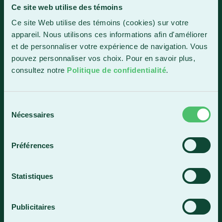
Ce site web utilise des témoins
Sainte-Marie
Ce site Web utilise des témoins (cookies) sur votre
1150, boul. Vachon Nord
appareil. Nous utilisons ces informations afin d'améliorer
Sainte-Marie (Québec) G6E 0R1
et de personnaliser votre expérience de navigation. Vous
Horaire de la réception
pouvez personnaliser vos choix. Pour en savoir plus,
Lundi-vendredi : 7 h 30 à 15 h 30
consultez notre
Politique de confidentialité
.
418 387-8896
Sélection
Nécessaires
du
Lac-Mégantic
consentement
4409, rue Dollard
Préférences
Lac-Mégantic (Québec) G6B 3B4
Horaire de la réception
Statistiques
Lundi-vendredi : 8 h à 16 h
819 583-5432
Publicitaires