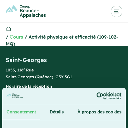
/
Сours
/
Activité physique et efficacité (109-102-
MQ)
Saint-Georges
e
1055, 116
Rue
Saint-Georges (Québec) G5Y 3G1
Horaire de la réception
Lundi-vendredi : 7 h 45 à 15 h 45
418 228-8896
Consentement
Détails
À propos des cookies
1 800 893-5111