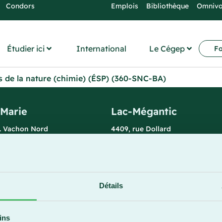
Condors
Emplois
Bibliothèque
Omniv
Étudier ici
International
Le Cégep
Fo
es de la nature (chimie) (ÉSP) (360-SNC-BA)
-Marie
Lac-Mégantic
l. Vachon Nord
4409, rue Dollard
rie (Québec) G6E 0R1
Lac-Mégantic (Québec) G6B 3B
 la réception
Horaire de la réception
redi : 7 h 30 à 15 h 30
Lundi-vendredi : 8 h à 16 h
896
819 583-5432
Détails
ins