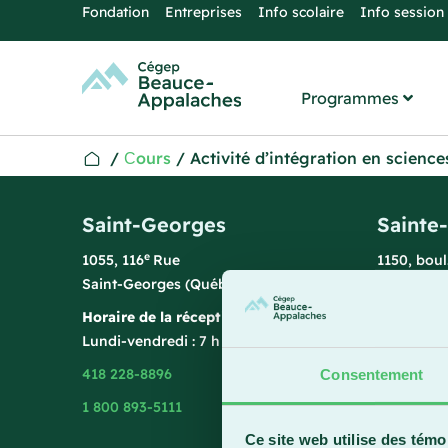
Fondation
Entreprises
Info scolaire
Info session
Programmes
/
Сours
/
Activité d’intégration en scienc
Saint-Georges
Sainte
e
1055, 116
Rue
1150, bou
Saint-Georges (Québec) G5Y 3G1
Sainte-Ma
Horaire de la réception
Horaire de
Lundi-vendredi : 7 h 45 à 15 h 45
Lundi-vend
418 228-8896
418 387-8
Consentement
1 800 893-5111
Ce site web utilise des témo