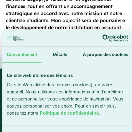
finances, tout en offrant un accompagnement
stratégique en accord avec notre mission et notre
clientèle étudiante. Mon objectif sera de poursuivre
le développement de notre institution en assurant
un contrôle interne rigoureux des opérations
financières », souligne la nouvelle directrice.
Consentement
Détails
À propos des cookies
Ce site web utilise des témoins
« Son bagage d'expérience en
Ce site Web utilise des témoins (cookies) sur votre
comptabilité, sa connaissance du
appareil. Nous utilisons ces informations afin d'améliorer
milieu et ses compétences
et de personnaliser votre expérience de navigation. Vous
polyvalentes font d’elle la personne
pouvez personnaliser vos choix. Pour en savoir plus,
consultez notre
Politique de confidentialité
.
idéale pour mener à bien les
différents mandats qui lui seront
confiés. »