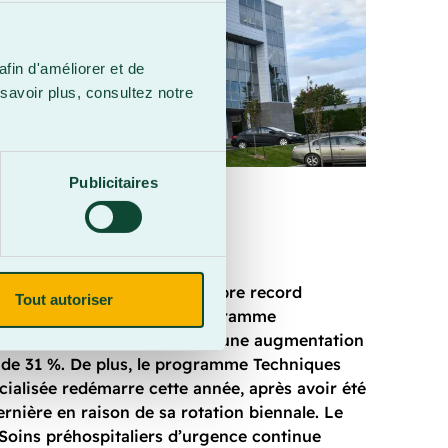
afin d'améliorer et de
savoir plus, consultez notre
Publicitaires
Lac-Mégantic
ac-Mégantic atteint un nombre record
Tout autoriser
avec 192 étudiant·e·s. Le programme
re de Sciences humaines voit une augmentation
 de 31 %. De plus, le programme Techniques
cialisée redémarre cette année, après avoir été
ernière en raison de sa rotation biennale. Le
oins préhospitaliers d’urgence continue