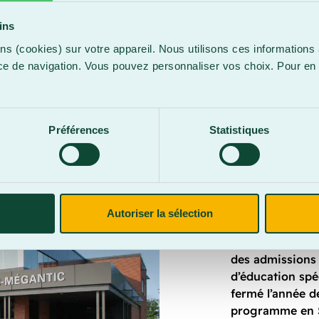
ilité et de
let dès la fin
ins
on de 50 %.
ns (cookies) sur votre appareil. Nous utilisons ces informations 
ur cette
ce de navigation. Vous pouvez personnaliser vos choix. Pour en 
, le
.
ccès auprès des
n-être des
Préférences
Statistiques
Campus de 
Le campus de L
Autoriser la sélection
d’inscriptions 
préuniversitai
des admissions
d’éducation spé
fermé l’année d
programme en S