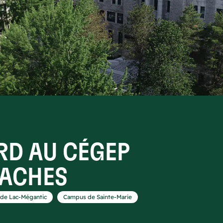
RD AU CÉGEP
LACHES
,
de Lac-Mégantic
Campus de Sainte-Marie