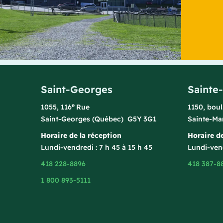
Saint-Georges
Sainte
e
1055, 116
Rue
1150, bou
Saint-Georges (Québec) G5Y 3G1
Sainte-Ma
Horaire de la réception
Horaire de
Lundi-vendredi : 7 h 45 à 15 h 45
Lundi-vend
418 228-8896
418 387-8
1 800 893-5111