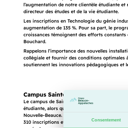
l’augmentation de notre clientèle étudiante et 
directeur des études et de la vie étudiante.
Les inscriptions en Technologie du génie indu
augmentation de 135 %. Pour sa part, le prog
croissances témoignent des efforts constants 
Bouchard.
Rappelons l’importance des nouvelles install
collégiale et fournir des conditions optimales à 
soutiennent les innovations pédagogiques et 
Campus Sainte-Marie
Le campus de Sainte-Marie continue d’attirer la
étudiante, alors que 490 personnes ont choisi 
Nouvelle-Beauce. Le secteur technique compt
Consentement
310 inscriptions et le préuniversitaire en dén