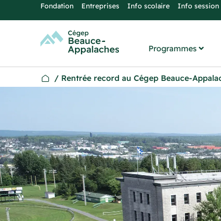
Fondation
Entreprises
Info scolaire
Info session
Programmes
/
Rentrée record au Cégep Beauce-Appala