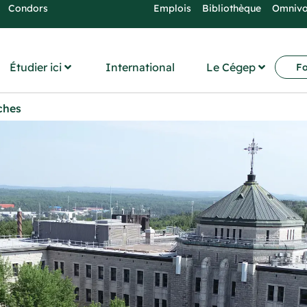
Condors
Emplois
Bibliothèque
Omniv
Étudier ici
International
Le Cégep
Fo
ches