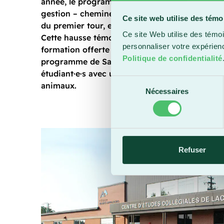
année, le programme de Techniques de comptab
gestion – cheminement bilingue a affiché comp
Ce site web utilise des témo
du premier tour, enregistrant une augmentati
Ce site Web utilise des témoi
Cette hausse témoigne de l’attrait croissant po
personnaliser votre expérien
formation offerte en deux langues. Pour sa part
Politique de confidentialité
programme de Santé animale confirme son su
étudiant·e·s avec une approche axée sur le bie
Sélection
animaux.
Nécessaires
du
consentement
Refuser