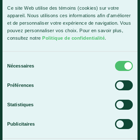
1150, boul. Vachon Nord
Ce site Web utilise des témoins (cookies) sur votre
Sainte-Marie (Québec) G6E 0R1
appareil. Nous utilisons ces informations afin d'améliorer
et de personnaliser votre expérience de navigation. Vous
Horaire de la réception
pouvez personnaliser vos choix. Pour en savoir plus,
Lundi-vendredi : 7 h 30 à 15 h 30
consultez notre
Politique de confidentialité
.
418 387-8896
Sélection
Lac-Mégantic
Nécessaires
du
consentement
4409, rue Dollard
Lac-Mégantic (Québec) G6B 3B4
Préférences
Horaire de la réception
Lundi-vendredi : 8 h à 16 h
Statistiques
819 583-5432
Publicitaires