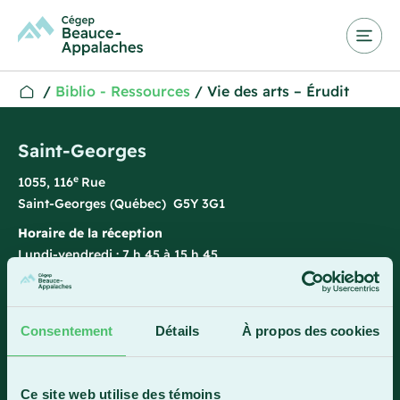
/
Biblio - Ressources
/
Vie des arts – Érudit
Saint-Georges
e
1055, 116
Rue
Saint-Georges (Québec) G5Y 3G1
Horaire de la réception
Lundi-vendredi : 7 h 45 à 15 h 45
418 228-8896
1 800 893-5111
Consentement
Détails
À propos des cookies
Sainte-Marie
Ce site web utilise des témoins