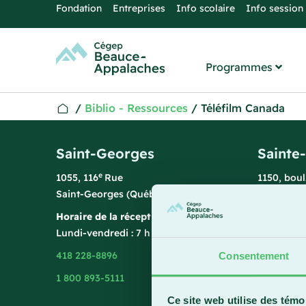
Fondation
Entreprises
Info scolaire
Info session
Programmes
/
Biblio - Ressources
/
Téléfilm Canada
Saint-Georges
Sainte
e
1055, 116
Rue
1150, bou
Saint-Georges (Québec) G5Y 3G1
Sainte-Ma
Horaire de la réception
Horaire de
Lundi-vendredi : 7 h 45 à 15 h 45
Lundi-vend
418 228-8896
418 387-8
Consentement
1 800 893-5111
Ce site web utilise des témo