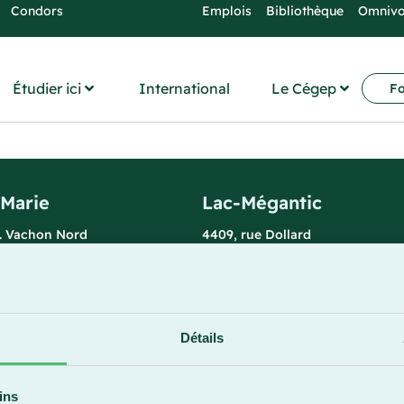
Condors
Emplois
Bibliothèque
Omniv
Étudier ici
International
Le Cégep
Fo
-Marie
Lac-Mégantic
l. Vachon Nord
4409, rue Dollard
rie (Québec) G6E 0R1
Lac-Mégantic (Québec) G6B 3B
 la réception
Horaire de la réception
redi : 7 h 30 à 15 h 30
Lundi-vendredi : 8 h à 16 h
896
819 583-5432
Détails
ins