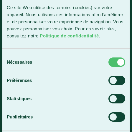
1150, boul. Vachon Nord
Ce site Web utilise des témoins (cookies) sur votre
Sainte-Marie (Québec) G6E 0R1
appareil. Nous utilisons ces informations afin d'améliorer
et de personnaliser votre expérience de navigation. Vous
Horaire de la réception
pouvez personnaliser vos choix. Pour en savoir plus,
Lundi-vendredi : 7 h 30 à 15 h 30
consultez notre
Politique de confidentialité
.
418 387-8896
Sélection
Lac-Mégantic
Nécessaires
du
consentement
4409, rue Dollard
Lac-Mégantic (Québec) G6B 3B4
Préférences
Horaire de la réception
Lundi-vendredi : 8 h à 16 h
Statistiques
819 583-5432
Publicitaires