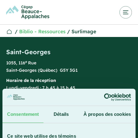
/
Biblio - Ressources
/
Surlimage
Saint-Georges
e
1055, 116
Rue
Saint-Georges (Québec) G5Y 3G1
Horaire de la réception
Lundi-vendredi : 7 h 45 à 15 h 45
418 228-8896
1 800 893-5111
Consentement
Détails
À propos des cookies
Sainte-Marie
Ce site web utilise des témoins