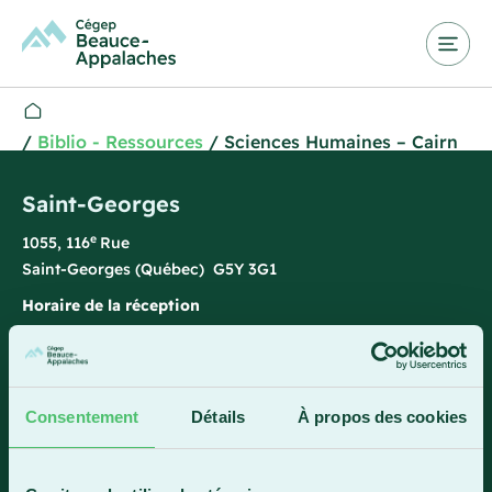
/
Biblio - Ressources
/
Sciences Humaines – Cairn
Saint-Georges
e
1055, 116
Rue
Saint-Georges (Québec) G5Y 3G1
Horaire de la réception
Lundi-vendredi : 7 h 45 à 15 h 45
418 228-8896
1 800 893-5111
Consentement
Détails
À propos des cookies
Sainte-Marie