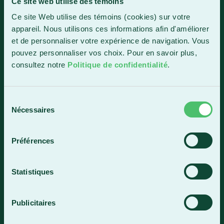
Ce site web utilise des témoins
Ce site Web utilise des témoins (cookies) sur votre
1150, boul. Vachon Nord
appareil. Nous utilisons ces informations afin d'améliorer
Sainte-Marie (Québec) G6E 0R1
et de personnaliser votre expérience de navigation. Vous
Horaire de la réception
pouvez personnaliser vos choix. Pour en savoir plus,
Lundi-vendredi : 7 h 30 à 15 h 30
consultez notre
Politique de confidentialité
.
418 387-8896
Sélection
Nécessaires
du
Lac-Mégantic
consentement
4409, rue Dollard
Préférences
Lac-Mégantic (Québec) G6B 3B4
Horaire de la réception
Statistiques
Lundi-vendredi : 8 h à 16 h
819 583-5432
Publicitaires