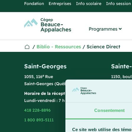
Fondation
Entreprises
Info scolaire
Info session
Programmes
/
Biblio - Ressources
/
Science Direct
Saint-Georges
Sainte
e
1055, 116
Rue
1150, bou
Saint-Georges (Québec) G5Y 3G1
Sainte-Ma
Horaire de la réception
Horaire de
Lundi-vendredi : 7 h 45 à 15 h 45
Lundi-vend
418 228-8896
418 387-8
Consentement
1 800 893-5111
Ce site web utilise des témo