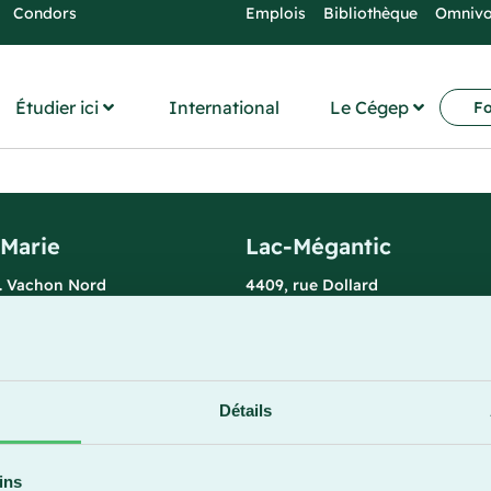
Condors
Emplois
Bibliothèque
Omniv
Étudier ici
International
Le Cégep
Fo
-Marie
Lac-Mégantic
l. Vachon Nord
4409, rue Dollard
rie (Québec) G6E 0R1
Lac-Mégantic (Québec) G6B 3B
 la réception
Horaire de la réception
redi : 7 h 30 à 15 h 30
Lundi-vendredi : 8 h à 16 h
896
819 583-5432
Détails
ins