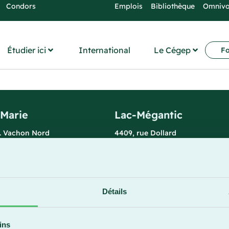
Condors
Emplois
Bibliothèque
Omniv
Étudier ici
International
Le Cégep
Fo
-Marie
Lac-Mégantic
l. Vachon Nord
4409, rue Dollard
rie (Québec) G6E 0R1
Lac-Mégantic (Québec) G6B 3B
 la réception
Horaire de la réception
redi : 7 h 30 à 15 h 30
Lundi-vendredi : 8 h à 16 h
896
819 583-5432
Détails
ins