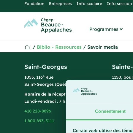
Fondation
Entreprises
Info scolaire
Info session
Programmes
/
Biblio - Ressources
/
Savoir media
Saint-Georges
Sainte
e
1055, 116
Rue
1150, bou
Saint-Georges (Québec) G5Y 3G1
Sainte-Ma
Horaire de la réception
Horaire de
Lundi-vendredi : 7 h 45 à 15 h 45
Lundi-vend
418 228-8896
418 387-8
Consentement
1 800 893-5111
Ce site web utilise des témo