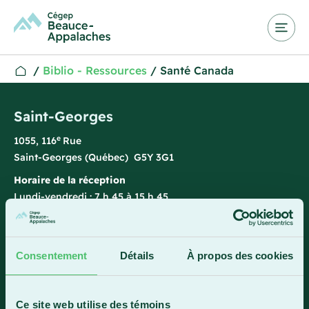
/
Biblio - Ressources
/
Santé Canada
Saint-Georges
e
1055, 116
Rue
Saint-Georges (Québec) G5Y 3G1
Horaire de la réception
Lundi-vendredi : 7 h 45 à 15 h 45
418 228-8896
1 800 893-5111
Consentement
Détails
À propos des cookies
Sainte-Marie
Ce site web utilise des témoins