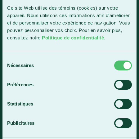
1150, boul. Vachon Nord
Ce site Web utilise des témoins (cookies) sur votre
Sainte-Marie (Québec) G6E 0R1
appareil. Nous utilisons ces informations afin d'améliorer
et de personnaliser votre expérience de navigation. Vous
Horaire de la réception
pouvez personnaliser vos choix. Pour en savoir plus,
Lundi-vendredi : 7 h 30 à 15 h 30
consultez notre
Politique de confidentialité
.
418 387-8896
Sélection
Lac-Mégantic
Nécessaires
du
consentement
4409, rue Dollard
Lac-Mégantic (Québec) G6B 3B4
Préférences
Horaire de la réception
Lundi-vendredi : 8 h à 16 h
Statistiques
819 583-5432
Publicitaires