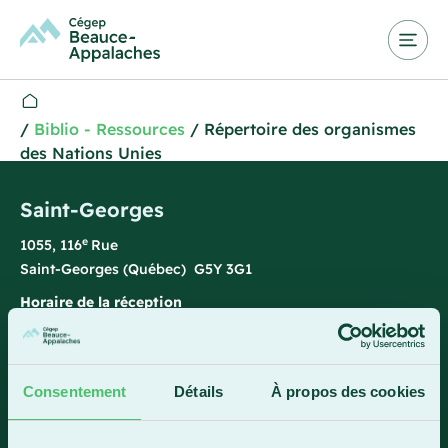
/
Biblio - Ressources
/
Répertoire des organismes
des Nations Unies
Saint-Georges
e
1055, 116
Rue
Saint-Georges (Québec) G5Y 3G1
Horaire de la réception
Lundi-vendredi : 7 h 45 à 15 h 45
418 228-8896
Consentement
Détails
À propos des cookies
1 800 893-5111