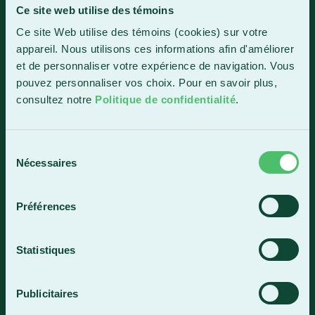
Ce site web utilise des témoins
Sainte-Marie
Ce site Web utilise des témoins (cookies) sur votre
1150, boul. Vachon Nord
appareil. Nous utilisons ces informations afin d'améliorer
Sainte-Marie (Québec) G6E 0R1
et de personnaliser votre expérience de navigation. Vous
Horaire de la réception
pouvez personnaliser vos choix. Pour en savoir plus,
Lundi-vendredi : 7 h 30 à 15 h 30
consultez notre
Politique de confidentialité
.
418 387-8896
Sélection
Nécessaires
du
Lac-Mégantic
consentement
4409, rue Dollard
Préférences
Lac-Mégantic (Québec) G6B 3B4
Horaire de la réception
Statistiques
Lundi-vendredi : 8 h à 16 h
819 583-5432
Publicitaires