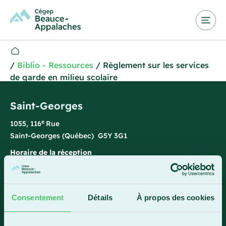
/
Biblio - Ressources
/
Règlement sur les services
de garde en milieu scolaire
Saint-Georges
e
1055, 116
Rue
Saint-Georges (Québec) G5Y 3G1
Horaire de la réception
Lundi-vendredi : 7 h 45 à 15 h 45
418 228-8896
Consentement
Détails
À propos des cookies
1 800 893-5111