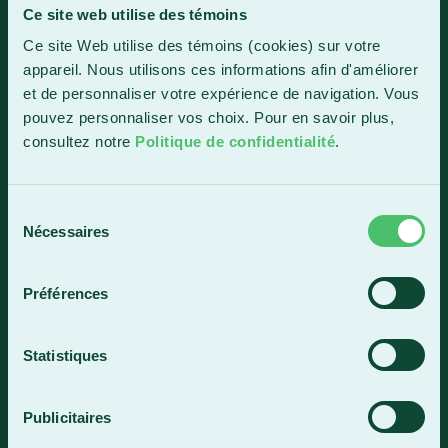
Ce site web utilise des témoins
Sainte-Marie
Ce site Web utilise des témoins (cookies) sur votre
1150, boul. Vachon Nord
appareil. Nous utilisons ces informations afin d'améliorer
Sainte-Marie (Québec) G6E 0R1
et de personnaliser votre expérience de navigation. Vous
Horaire de la réception
pouvez personnaliser vos choix. Pour en savoir plus,
Lundi-vendredi : 7 h 30 à 15 h 30
consultez notre
Politique de confidentialité
.
418 387-8896
Sélection
Nécessaires
du
Lac-Mégantic
consentement
4409, rue Dollard
Préférences
Lac-Mégantic (Québec) G6B 3B4
Horaire de la réception
Statistiques
Lundi-vendredi : 8 h à 16 h
819 583-5432
Publicitaires