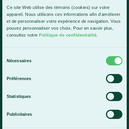
1150, boul. Vachon Nord
Ce site Web utilise des témoins (cookies) sur votre
Sainte-Marie (Québec) G6E 0R1
appareil. Nous utilisons ces informations afin d'améliorer
et de personnaliser votre expérience de navigation. Vous
Horaire de la réception
pouvez personnaliser vos choix. Pour en savoir plus,
Lundi-vendredi : 7 h 30 à 15 h 30
consultez notre
Politique de confidentialité
.
418 387-8896
Sélection
Lac-Mégantic
Nécessaires
du
consentement
4409, rue Dollard
Lac-Mégantic (Québec) G6B 3B4
Préférences
Horaire de la réception
Lundi-vendredi : 8 h à 16 h
Statistiques
819 583-5432
Publicitaires