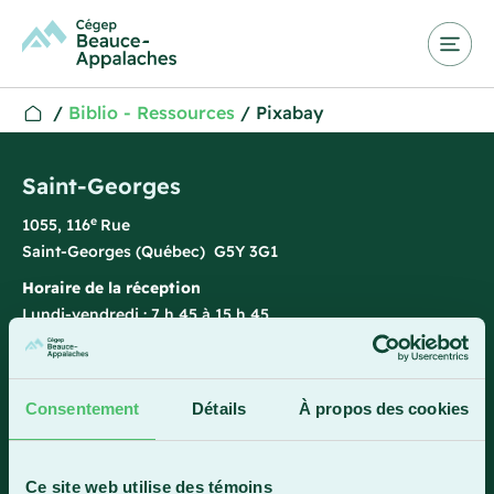
/
Biblio - Ressources
/
Pixabay
Saint-Georges
e
1055, 116
Rue
Saint-Georges (Québec) G5Y 3G1
Horaire de la réception
Lundi-vendredi : 7 h 45 à 15 h 45
418 228-8896
1 800 893-5111
Consentement
Détails
À propos des cookies
Sainte-Marie
Ce site web utilise des témoins