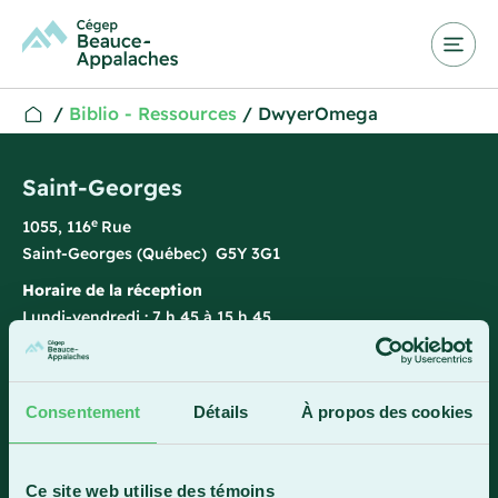
/
Biblio - Ressources
/
DwyerOmega
Saint-Georges
e
1055, 116
Rue
Saint-Georges (Québec) G5Y 3G1
Horaire de la réception
Lundi-vendredi : 7 h 45 à 15 h 45
418 228-8896
1 800 893-5111
Consentement
Détails
À propos des cookies
Sainte-Marie
Ce site web utilise des témoins