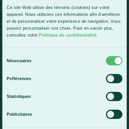
1150, boul. Vachon Nord
Ce site Web utilise des témoins (cookies) sur votre
Sainte-Marie (Québec) G6E 0R1
appareil. Nous utilisons ces informations afin d'améliorer
et de personnaliser votre expérience de navigation. Vous
Horaire de la réception
pouvez personnaliser vos choix. Pour en savoir plus,
Lundi-vendredi : 7 h 30 à 15 h 30
consultez notre
Politique de confidentialité
.
418 387-8896
Sélection
Lac-Mégantic
Nécessaires
du
consentement
4409, rue Dollard
Lac-Mégantic (Québec) G6B 3B4
Préférences
Horaire de la réception
Lundi-vendredi : 8 h à 16 h
Statistiques
819 583-5432
Publicitaires