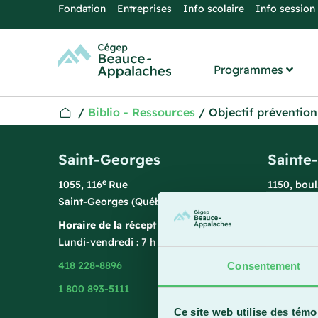
Fondation
Entreprises
Info scolaire
Info session
Programmes
/
Biblio - Ressources
/
Objectif prévention
Saint-Georges
Sainte
e
1055, 116
Rue
1150, bou
Saint-Georges (Québec) G5Y 3G1
Sainte-Ma
Horaire de la réception
Horaire de
Lundi-vendredi : 7 h 45 à 15 h 45
Lundi-vend
418 228-8896
418 387-8
Consentement
1 800 893-5111
Ce site web utilise des témo