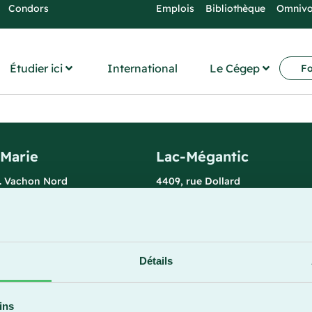
Condors
Emplois
Bibliothèque
Omniv
Étudier ici
International
Le Cégep
Fo
-Marie
Lac-Mégantic
l. Vachon Nord
4409, rue Dollard
rie (Québec) G6E 0R1
Lac-Mégantic (Québec) G6B 3B
 la réception
Horaire de la réception
redi : 7 h 30 à 15 h 30
Lundi-vendredi : 8 h à 16 h
896
819 583-5432
Détails
ins