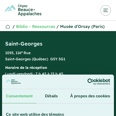
/
Biblio - Ressources
/
Musée d’Orsay (Paris)
Saint-Georges
e
1055, 116
Rue
Saint-Georges (Québec) G5Y 3G1
Horaire de la réception
Lundi-vendredi : 7 h 45 à 15 h 45
418 228-8896
1 800 893-5111
Consentement
Détails
À propos des cookies
Sainte-Marie
Ce site web utilise des témoins