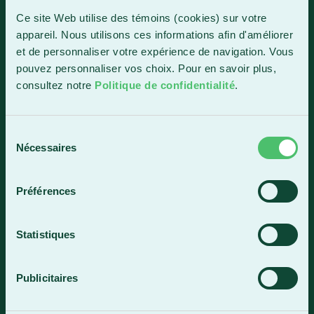
1150, boul. Vachon Nord
Ce site Web utilise des témoins (cookies) sur votre
Sainte-Marie (Québec) G6E 0R1
appareil. Nous utilisons ces informations afin d'améliorer
et de personnaliser votre expérience de navigation. Vous
Horaire de la réception
pouvez personnaliser vos choix. Pour en savoir plus,
Lundi-vendredi : 7 h 30 à 15 h 30
consultez notre
Politique de confidentialité
.
418 387-8896
Sélection
Lac-Mégantic
Nécessaires
du
consentement
4409, rue Dollard
Lac-Mégantic (Québec) G6B 3B4
Préférences
Horaire de la réception
Lundi-vendredi : 8 h à 16 h
Statistiques
819 583-5432
Publicitaires