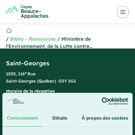
/
Biblio - Ressources
/
Ministère de
l’Environnement, de la Lutte contre…
Saint-Georges
e
1055, 116
Rue
Saint-Georges (Québec) G5Y 3G1
Horaire de la réception
Lundi-vendredi : 7 h 45 à 15 h 45
418 228-8896
Consentement
Détails
À propos des cookies
1 800 893-5111