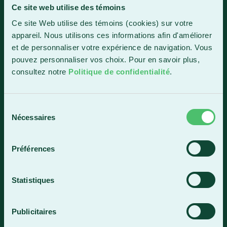
Ce site web utilise des témoins
Sainte-Marie
Ce site Web utilise des témoins (cookies) sur votre
1150, boul. Vachon Nord
appareil. Nous utilisons ces informations afin d'améliorer
Sainte-Marie (Québec) G6E 0R1
et de personnaliser votre expérience de navigation. Vous
Horaire de la réception
pouvez personnaliser vos choix. Pour en savoir plus,
Lundi-vendredi : 7 h 30 à 15 h 30
consultez notre
Politique de confidentialité
.
418 387-8896
Sélection
Nécessaires
du
Lac-Mégantic
consentement
4409, rue Dollard
Préférences
Lac-Mégantic (Québec) G6B 3B4
Horaire de la réception
Statistiques
Lundi-vendredi : 8 h à 16 h
819 583-5432
Publicitaires