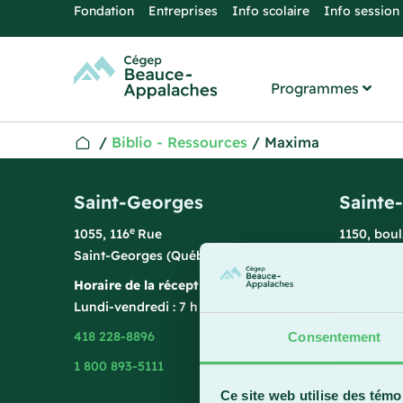
Fondation
Entreprises
Info scolaire
Info session
Programmes
/
Biblio - Ressources
/
Maxima
Saint-Georges
Sainte
e
1055, 116
Rue
1150, bou
Saint-Georges (Québec) G5Y 3G1
Sainte-Ma
Horaire de la réception
Horaire de
Lundi-vendredi : 7 h 45 à 15 h 45
Lundi-vend
418 228-8896
418 387-8
Consentement
1 800 893-5111
Ce site web utilise des témo