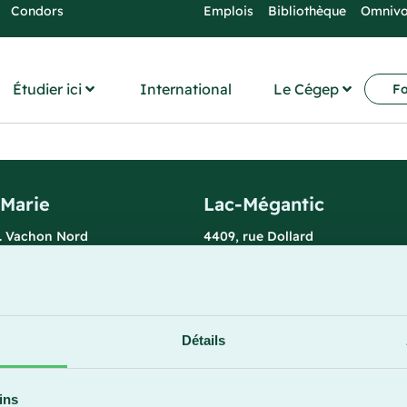
Condors
Emplois
Bibliothèque
Omniv
Étudier ici
International
Le Cégep
Fo
-Marie
Lac-Mégantic
l. Vachon Nord
4409, rue Dollard
rie (Québec) G6E 0R1
Lac-Mégantic (Québec) G6B 3B
 la réception
Horaire de la réception
redi : 7 h 30 à 15 h 30
Lundi-vendredi : 8 h à 16 h
896
819 583-5432
Détails
ins