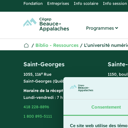
Fondation
Entreprises
Info scolaire
Info session
Programmes
/
Biblio - Ressources
/
L’université numéri
Saint-Georges
Sainte
e
1055, 116
Rue
1150, bou
Saint-Georges (Québec) G5Y 3G1
Sainte-Ma
Horaire de la réception
Horaire de
Lundi-vendredi : 7 h 45 à 15 h 45
Lundi-vend
418 228-8896
418 387-8
Consentement
1 800 893-5111
Ce site web utilise des témo