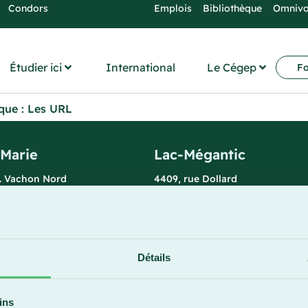
Condors
Emplois
Bibliothèque
Omniv
Étudier ici
International
Le Cégep
Fo
que : Les URL
-Marie
Lac-Mégantic
l. Vachon Nord
4409, rue Dollard
rie (Québec) G6E 0R1
Lac-Mégantic (Québec) G6B 3B
 la réception
Horaire de la réception
redi : 7 h 30 à 15 h 30
Lundi-vendredi : 8 h à 16 h
896
819 583-5432
Détails
ins