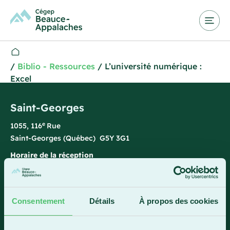
/
Biblio - Ressources
/
L’université numérique :
Excel
Saint-Georges
e
1055, 116
Rue
Saint-Georges (Québec) G5Y 3G1
Horaire de la réception
Lundi-vendredi : 7 h 45 à 15 h 45
418 228-8896
Consentement
Détails
À propos des cookies
1 800 893-5111