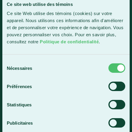
Ce site web utilise des témoins
Sainte-Marie
Ce site Web utilise des témoins (cookies) sur votre
1150, boul. Vachon Nord
appareil. Nous utilisons ces informations afin d'améliorer
Sainte-Marie (Québec) G6E 0R1
et de personnaliser votre expérience de navigation. Vous
Horaire de la réception
pouvez personnaliser vos choix. Pour en savoir plus,
Lundi-vendredi : 7 h 30 à 15 h 30
consultez notre
Politique de confidentialité
.
418 387-8896
Sélection
Nécessaires
du
Lac-Mégantic
consentement
4409, rue Dollard
Préférences
Lac-Mégantic (Québec) G6B 3B4
Horaire de la réception
Statistiques
Lundi-vendredi : 8 h à 16 h
819 583-5432
Publicitaires