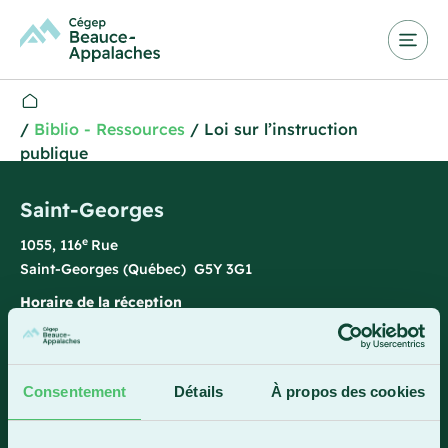
/
Biblio - Ressources
/
Loi sur l’instruction
publique
Saint-Georges
e
1055, 116
Rue
Saint-Georges (Québec) G5Y 3G1
Horaire de la réception
Lundi-vendredi : 7 h 45 à 15 h 45
418 228-8896
Consentement
Détails
À propos des cookies
1 800 893-5111