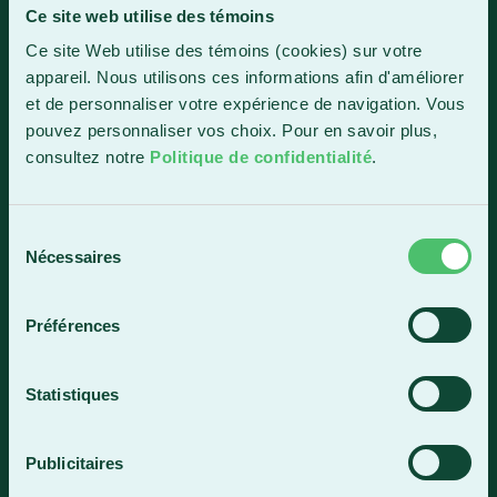
Ce site web utilise des témoins
Sainte-Marie
Ce site Web utilise des témoins (cookies) sur votre
1150, boul. Vachon Nord
appareil. Nous utilisons ces informations afin d'améliorer
Sainte-Marie (Québec) G6E 0R1
et de personnaliser votre expérience de navigation. Vous
Horaire de la réception
pouvez personnaliser vos choix. Pour en savoir plus,
Lundi-vendredi : 7 h 30 à 15 h 30
consultez notre
Politique de confidentialité
.
418 387-8896
Sélection
Nécessaires
du
Lac-Mégantic
consentement
4409, rue Dollard
Préférences
Lac-Mégantic (Québec) G6B 3B4
Horaire de la réception
Statistiques
Lundi-vendredi : 8 h à 16 h
819 583-5432
Publicitaires