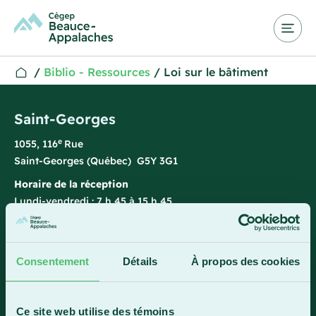
/
Biblio - Ressources
/
Loi sur le bâtiment
Saint-Georges
e
1055, 116
Rue
Saint-Georges (Québec) G5Y 3G1
Horaire de la réception
Lundi-vendredi : 7 h 45 à 15 h 45
418 228-8896
1 800 893-5111
Consentement
Détails
À propos des cookies
Sainte-Marie
Ce site web utilise des témoins