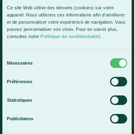
1150, boul. Vachon Nord
Ce site Web utilise des témoins (cookies) sur votre
Sainte-Marie (Québec) G6E 0R1
appareil. Nous utilisons ces informations afin d'améliorer
et de personnaliser votre expérience de navigation. Vous
Horaire de la réception
pouvez personnaliser vos choix. Pour en savoir plus,
Lundi-vendredi : 7 h 30 à 15 h 30
consultez notre
Politique de confidentialité
.
418 387-8896
Sélection
Lac-Mégantic
Nécessaires
du
consentement
4409, rue Dollard
Lac-Mégantic (Québec) G6B 3B4
Préférences
Horaire de la réception
Lundi-vendredi : 8 h à 16 h
Statistiques
819 583-5432
Publicitaires