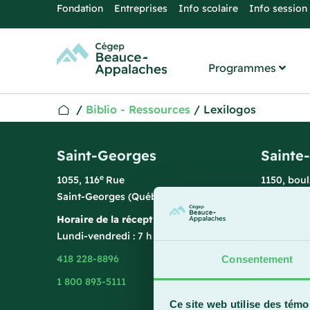
Fondation
Entreprises
Info scolaire
Info session
Programmes
/
Biblio - Ressources
/
Lexilogos
Saint-Georges
Sainte
e
1055, 116
Rue
1150, bou
Saint-Georges (Québec) G5Y 3G1
Sainte-Ma
Horaire de la réception
Horaire de
Lundi-vendredi : 7 h 45 à 15 h 45
Lundi-vend
418 228-8896
418 387-8
Consentement
1 800 893-5111
Ce site web utilise des témo