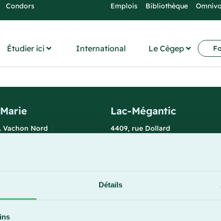
Condors
Emplois
Bibliothèque
Omniv
Étudier ici
International
Le Cégep
Fo
-Marie
Lac-Mégantic
l. Vachon Nord
4409, rue Dollard
rie (Québec) G6E 0R1
Lac-Mégantic (Québec) G6B 3B
 la réception
Horaire de la réception
redi : 7 h 30 à 15 h 30
Lundi-vendredi : 8 h à 16 h
896
819 583-5432
Détails
ins