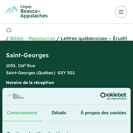
/
Biblio - Ressources
/
Lettres québécoises – Érudit
Saint-Georges
e
1055, 116
Rue
Saint-Georges (Québec) G5Y 3G1
Horaire de la réception
Lundi-vendredi : 7 h 45 à 15 h 45
418 228-8896
1 800 893-5111
Consentement
Détails
À propos des cookies
Sainte-Marie