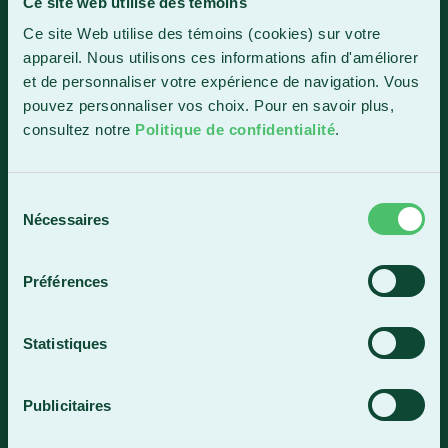
Ce site web utilise des témoins
Ce site Web utilise des témoins (cookies) sur votre
1150, boul. Vachon Nord
appareil. Nous utilisons ces informations afin d'améliorer
Sainte-Marie (Québec) G6E 0R1
et de personnaliser votre expérience de navigation. Vous
Horaire de la réception
pouvez personnaliser vos choix. Pour en savoir plus,
Lundi-vendredi : 7 h 30 à 15 h 30
consultez notre
Politique de confidentialité
.
418 387-8896
Sélection
Nécessaires
du
Lac-Mégantic
consentement
4409, rue Dollard
Préférences
Lac-Mégantic (Québec) G6B 3B4
Horaire de la réception
Statistiques
Lundi-vendredi : 8 h à 16 h
819 583-5432
Publicitaires