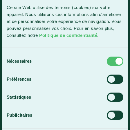
1150, boul. Vachon Nord
Ce site Web utilise des témoins (cookies) sur votre
Sainte-Marie (Québec) G6E 0R1
appareil. Nous utilisons ces informations afin d'améliorer
et de personnaliser votre expérience de navigation. Vous
Horaire de la réception
pouvez personnaliser vos choix. Pour en savoir plus,
Lundi-vendredi : 7 h 30 à 15 h 30
consultez notre
Politique de confidentialité
.
418 387-8896
Sélection
Lac-Mégantic
Nécessaires
du
consentement
4409, rue Dollard
Lac-Mégantic (Québec) G6B 3B4
Préférences
Horaire de la réception
Lundi-vendredi : 8 h à 16 h
Statistiques
819 583-5432
Publicitaires