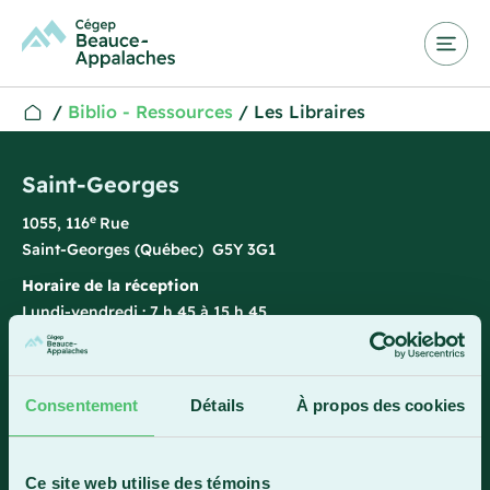
/
Biblio - Ressources
/
Les Libraires
Saint-Georges
e
1055, 116
Rue
Saint-Georges (Québec) G5Y 3G1
Horaire de la réception
Lundi-vendredi : 7 h 45 à 15 h 45
418 228-8896
1 800 893-5111
Consentement
Détails
À propos des cookies
Sainte-Marie
Ce site web utilise des témoins