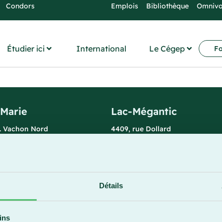
Condors
Emplois
Bibliothèque
Omniv
Étudier ici
International
Le Cégep
Fo
-Marie
Lac-Mégantic
l. Vachon Nord
4409, rue Dollard
rie (Québec) G6E 0R1
Lac-Mégantic (Québec) G6B 3B
 la réception
Horaire de la réception
redi : 7 h 30 à 15 h 30
Lundi-vendredi : 8 h à 16 h
896
819 583-5432
Détails
ins