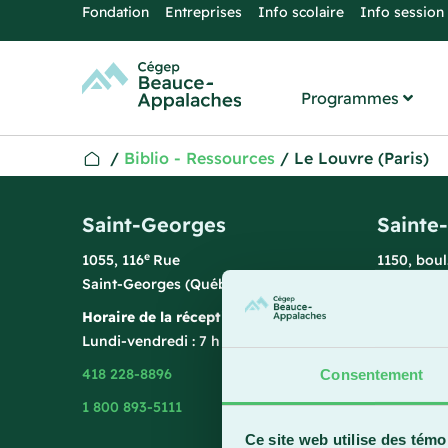
Fondation
Entreprises
Info scolaire
Info session
Programmes
/
Biblio - Ressources
/
Le Louvre (Paris)
Saint-Georges
Sainte
e
1055, 116
Rue
1150, bou
Saint-Georges (Québec) G5Y 3G1
Sainte-Ma
Horaire de la réception
Horaire de
Lundi-vendredi : 7 h 45 à 15 h 45
Lundi-vend
418 228-8896
418 387-8
Consentement
1 800 893-5111
Ce site web utilise des témo