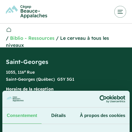
/
Biblio - Ressources
/
Le cerveau à tous les
niveaux
Saint-Georges
e
1055, 116
Rue
Saint-Georges (Québec) G5Y 3G1
Horaire de la réception
Lundi-vendredi : 7 h 45 à 15 h 45
418 228-8896
Consentement
Détails
À propos des cookies
1 800 893-5111