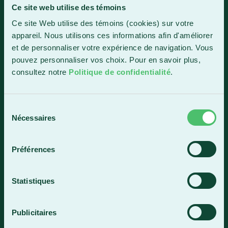
Ce site web utilise des témoins
Sainte-Marie
Ce site Web utilise des témoins (cookies) sur votre
1150, boul. Vachon Nord
appareil. Nous utilisons ces informations afin d'améliorer
Sainte-Marie (Québec) G6E 0R1
et de personnaliser votre expérience de navigation. Vous
Horaire de la réception
pouvez personnaliser vos choix. Pour en savoir plus,
Lundi-vendredi : 7 h 30 à 15 h 30
consultez notre
Politique de confidentialité
.
418 387-8896
Sélection
Nécessaires
du
Lac-Mégantic
consentement
4409, rue Dollard
Préférences
Lac-Mégantic (Québec) G6B 3B4
Horaire de la réception
Statistiques
Lundi-vendredi : 8 h à 16 h
819 583-5432
Publicitaires