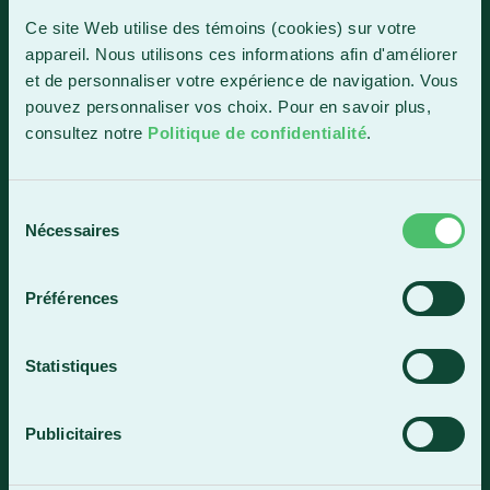
1150, boul. Vachon Nord
Ce site Web utilise des témoins (cookies) sur votre
Sainte-Marie (Québec) G6E 0R1
appareil. Nous utilisons ces informations afin d'améliorer
et de personnaliser votre expérience de navigation. Vous
Horaire de la réception
pouvez personnaliser vos choix. Pour en savoir plus,
Lundi-vendredi : 7 h 30 à 15 h 30
consultez notre
Politique de confidentialité
.
418 387-8896
Sélection
Lac-Mégantic
Nécessaires
du
consentement
4409, rue Dollard
Lac-Mégantic (Québec) G6B 3B4
Préférences
Horaire de la réception
Lundi-vendredi : 8 h à 16 h
Statistiques
819 583-5432
Publicitaires