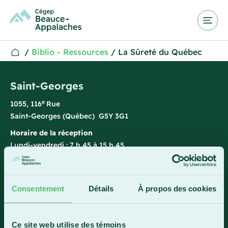
/
Biblio - Ressources
/
La Sûreté du Québec
Saint-Georges
e
1055, 116
Rue
Saint-Georges (Québec) G5Y 3G1
Horaire de la réception
Lundi-vendredi : 7 h 45 à 15 h 45
418 228-8896
1 800 893-5111
Consentement
Détails
À propos des cookies
Sainte-Marie
Ce site web utilise des témoins