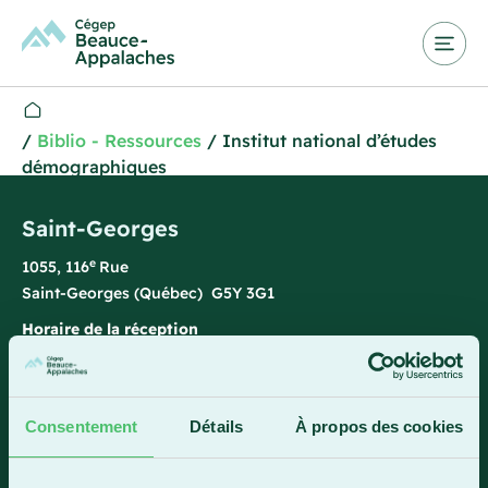
/
Biblio - Ressources
/
Institut national d’études
démographiques
Saint-Georges
e
1055, 116
Rue
Saint-Georges (Québec) G5Y 3G1
Horaire de la réception
Lundi-vendredi : 7 h 45 à 15 h 45
418 228-8896
Consentement
Détails
À propos des cookies
1 800 893-5111