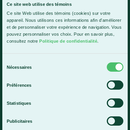
Ce site web utilise des témoins
Sainte-Marie
Ce site Web utilise des témoins (cookies) sur votre
1150, boul. Vachon Nord
appareil. Nous utilisons ces informations afin d'améliorer
Sainte-Marie (Québec) G6E 0R1
et de personnaliser votre expérience de navigation. Vous
Horaire de la réception
pouvez personnaliser vos choix. Pour en savoir plus,
Lundi-vendredi : 7 h 30 à 15 h 30
consultez notre
Politique de confidentialité
.
418 387-8896
Sélection
Nécessaires
du
Lac-Mégantic
consentement
4409, rue Dollard
Préférences
Lac-Mégantic (Québec) G6B 3B4
Horaire de la réception
Statistiques
Lundi-vendredi : 8 h à 16 h
819 583-5432
Publicitaires