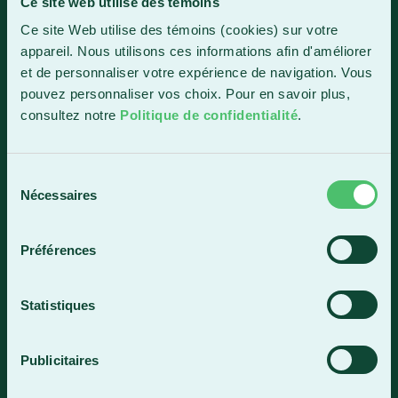
Ce site web utilise des témoins
Ce site Web utilise des témoins (cookies) sur votre
1150, boul. Vachon Nord
appareil. Nous utilisons ces informations afin d'améliorer
Sainte-Marie (Québec) G6E 0R1
et de personnaliser votre expérience de navigation. Vous
Horaire de la réception
pouvez personnaliser vos choix. Pour en savoir plus,
Lundi-vendredi : 7 h 30 à 15 h 30
consultez notre
Politique de confidentialité
.
418 387-8896
Sélection
Nécessaires
du
Lac-Mégantic
consentement
4409, rue Dollard
Préférences
Lac-Mégantic (Québec) G6B 3B4
Horaire de la réception
Statistiques
Lundi-vendredi : 8 h à 16 h
819 583-5432
Publicitaires