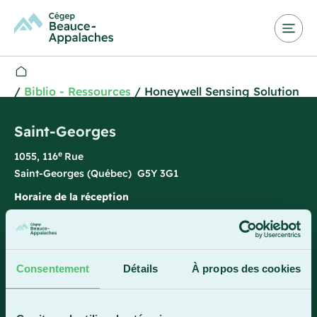
/
Biblio - Ressources
/
Honeywell Sensing Solution
Saint-Georges
e
1055, 116
Rue
Saint-Georges (Québec) G5Y 3G1
Horaire de la réception
Lundi-vendredi : 7 h 45 à 15 h 45
418 228-8896
1 800 893-5111
Consentement
Détails
À propos des cookies
Sainte-Marie