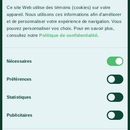
1150, boul. Vachon Nord
Ce site Web utilise des témoins (cookies) sur votre
Sainte-Marie (Québec) G6E 0R1
appareil. Nous utilisons ces informations afin d'améliorer
et de personnaliser votre expérience de navigation. Vous
Horaire de la réception
pouvez personnaliser vos choix. Pour en savoir plus,
Lundi-vendredi : 7 h 30 à 15 h 30
consultez notre
Politique de confidentialité
.
418 387-8896
Sélection
Lac-Mégantic
Nécessaires
du
consentement
4409, rue Dollard
Lac-Mégantic (Québec) G6B 3B4
Préférences
Horaire de la réception
Lundi-vendredi : 8 h à 16 h
Statistiques
819 583-5432
Publicitaires