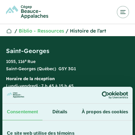
/
Biblio - Ressources
/
Histoire de l’art
Saint-Georges
e
1055, 116
Rue
Saint-Georges (Québec) G5Y 3G1
Horaire de la réception
Lundi-vendredi : 7 h 45 à 15 h 45
418 228-8896
1 800 893-5111
Consentement
Détails
À propos des cookies
Sainte-Marie
Ce site web utilise des témoins