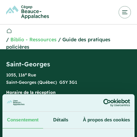
/
Biblio - Ressources
/
Guide des pratiques
policières
Saint-Georges
e
1055, 116
Rue
Saint-Georges (Québec) G5Y 3G1
Horaire de la réception
Lundi-vendredi : 7 h 45 à 15 h 45
418 228-8896
Consentement
Détails
À propos des cookies
1 800 893-5111