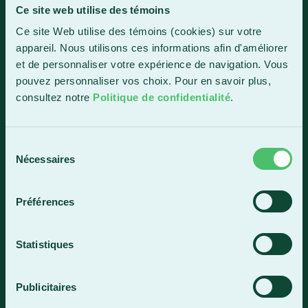
Ce site web utilise des témoins
Sainte-Marie
Ce site Web utilise des témoins (cookies) sur votre
1150, boul. Vachon Nord
appareil. Nous utilisons ces informations afin d'améliorer
Sainte-Marie (Québec) G6E 0R1
et de personnaliser votre expérience de navigation. Vous
Horaire de la réception
pouvez personnaliser vos choix. Pour en savoir plus,
Lundi-vendredi : 7 h 30 à 15 h 30
consultez notre
Politique de confidentialité
.
418 387-8896
Sélection
Nécessaires
du
Lac-Mégantic
consentement
4409, rue Dollard
Préférences
Lac-Mégantic (Québec) G6B 3B4
Horaire de la réception
Statistiques
Lundi-vendredi : 8 h à 16 h
819 583-5432
Publicitaires