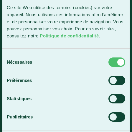
1150, boul. Vachon Nord
Ce site Web utilise des témoins (cookies) sur votre
Sainte-Marie (Québec) G6E 0R1
appareil. Nous utilisons ces informations afin d'améliorer
et de personnaliser votre expérience de navigation. Vous
Horaire de la réception
pouvez personnaliser vos choix. Pour en savoir plus,
Lundi-vendredi : 7 h 30 à 15 h 30
consultez notre
Politique de confidentialité
.
418 387-8896
Sélection
Lac-Mégantic
Nécessaires
du
consentement
4409, rue Dollard
Lac-Mégantic (Québec) G6B 3B4
Préférences
Horaire de la réception
Lundi-vendredi : 8 h à 16 h
Statistiques
819 583-5432
Publicitaires