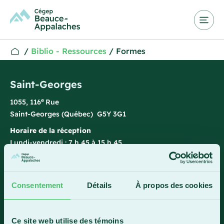
/
Biblio - Ressources
/
Formes
Saint-Georges
e
1055, 116
Rue
Saint-Georges (Québec) G5Y 3G1
Horaire de la réception
Lundi-vendredi : 7 h 45 à 15 h 45
418 228-8896
1 800 893-5111
Consentement
Détails
À propos des cookies
Sainte-Marie
Ce site web utilise des témoins