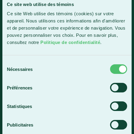
Ce site web utilise des témoins
Sainte-Marie
Ce site Web utilise des témoins (cookies) sur votre
1150, boul. Vachon Nord
appareil. Nous utilisons ces informations afin d'améliorer
Sainte-Marie (Québec) G6E 0R1
et de personnaliser votre expérience de navigation. Vous
Horaire de la réception
pouvez personnaliser vos choix. Pour en savoir plus,
Lundi-vendredi : 7 h 30 à 15 h 30
consultez notre
Politique de confidentialité
.
418 387-8896
Sélection
Nécessaires
du
Lac-Mégantic
consentement
4409, rue Dollard
Préférences
Lac-Mégantic (Québec) G6B 3B4
Horaire de la réception
Statistiques
Lundi-vendredi : 8 h à 16 h
819 583-5432
Publicitaires