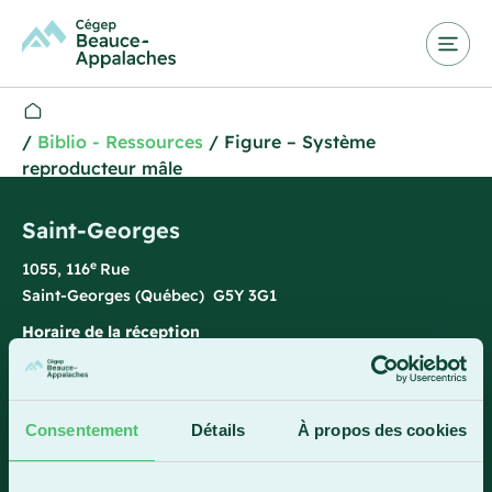
/
Biblio - Ressources
/
Figure – Système
reproducteur mâle
Saint-Georges
e
1055, 116
Rue
Saint-Georges (Québec) G5Y 3G1
Horaire de la réception
Lundi-vendredi : 7 h 45 à 15 h 45
418 228-8896
Consentement
Détails
À propos des cookies
1 800 893-5111