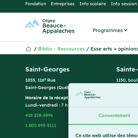
Fondation
Entreprises
Info scolaire
Info session
Programmes
/
Biblio - Ressources
/
Esse arts + opinion
Saint-Georges
Sainte
e
1055, 116
Rue
1150, bou
Saint-Georges (Québec) G5Y 3G1
Sainte-Ma
Horaire de la réception
Horaire de
Lundi-vendredi : 7 h 45 à 15 h 45
Lundi-vend
418 228-8896
418 387-8
Consentement
1 800 893-5111
Ce site web utilise des témo