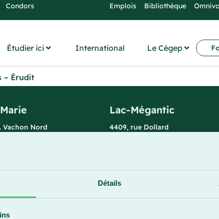
Condors
Emplois
Bibliothèque
Omniv
Étudier ici
International
Le Cégep
Fo
s – Érudit
-Marie
Lac-Mégantic
l. Vachon Nord
4409, rue Dollard
rie (Québec) G6E 0R1
Lac-Mégantic (Québec) G6B 3B
 la réception
Horaire de la réception
redi : 7 h 30 à 15 h 30
Lundi-vendredi : 8 h à 16 h
896
819 583-5432
Détails
ins