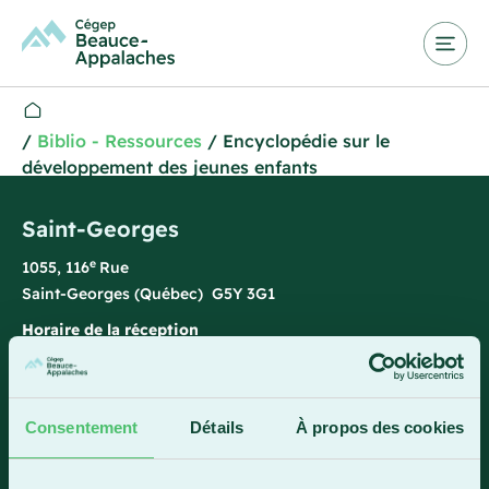
/
Biblio - Ressources
/
Encyclopédie sur le
développement des jeunes enfants
Saint-Georges
e
1055, 116
Rue
Saint-Georges (Québec) G5Y 3G1
Horaire de la réception
Lundi-vendredi : 7 h 45 à 15 h 45
418 228-8896
Consentement
Détails
À propos des cookies
1 800 893-5111