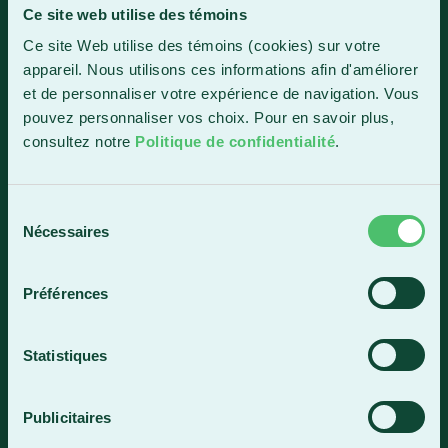
Ce site web utilise des témoins
Sainte-Marie
Ce site Web utilise des témoins (cookies) sur votre
1150, boul. Vachon Nord
appareil. Nous utilisons ces informations afin d'améliorer
Sainte-Marie (Québec) G6E 0R1
et de personnaliser votre expérience de navigation. Vous
Horaire de la réception
pouvez personnaliser vos choix. Pour en savoir plus,
Lundi-vendredi : 7 h 30 à 15 h 30
consultez notre
Politique de confidentialité
.
418 387-8896
Sélection
Nécessaires
du
Lac-Mégantic
consentement
4409, rue Dollard
Préférences
Lac-Mégantic (Québec) G6B 3B4
Horaire de la réception
Statistiques
Lundi-vendredi : 8 h à 16 h
819 583-5432
Publicitaires