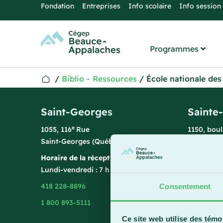
Fondation
Entreprises
Info scolaire
Info session
Programmes
/
Biblio - Ressources
/
École nationale de
Saint-Georges
Sainte
e
1055, 116
Rue
1150, bou
Saint-Georges (Québec) G5Y 3G1
Sainte-Ma
Horaire de la réception
Horaire de
Lundi-vendredi : 7 h 45 à 15 h 45
Lundi-vend
418 228-8896
418 387-8
Consentement
1 800 893-5111
Ce site web utilise des témo