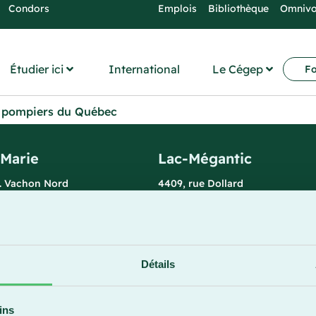
Condors
Emplois
Bibliothèque
Omniv
Étudier ici
International
Le Cégep
Fo
s pompiers du Québec
-Marie
Lac-Mégantic
l. Vachon Nord
4409, rue Dollard
rie (Québec) G6E 0R1
Lac-Mégantic (Québec) G6B 3B
 la réception
Horaire de la réception
redi : 7 h 30 à 15 h 30
Lundi-vendredi : 8 h à 16 h
896
819 583-5432
Détails
ins