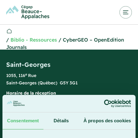
/
Biblio - Ressources
/
CyberGEO – OpenEdition
Journals
Saint-Georges
e
1055, 116
Rue
Saint-Georges (Québec) G5Y 3G1
Horaire de la réception
Lundi-vendredi : 7 h 45 à 15 h 45
418 228-8896
Consentement
Détails
À propos des cookies
1 800 893-5111