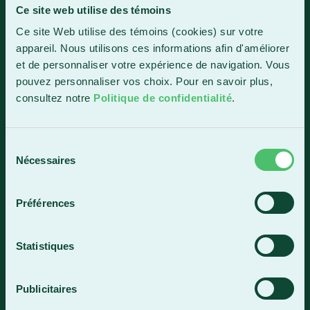
Ce site web utilise des témoins
Sainte-Marie
Ce site Web utilise des témoins (cookies) sur votre
1150, boul. Vachon Nord
appareil. Nous utilisons ces informations afin d'améliorer
Sainte-Marie (Québec) G6E 0R1
et de personnaliser votre expérience de navigation. Vous
Horaire de la réception
pouvez personnaliser vos choix. Pour en savoir plus,
Lundi-vendredi : 7 h 30 à 15 h 30
consultez notre
Politique de confidentialité
.
418 387-8896
Sélection
Nécessaires
du
Lac-Mégantic
consentement
4409, rue Dollard
Préférences
Lac-Mégantic (Québec) G6B 3B4
Horaire de la réception
Statistiques
Lundi-vendredi : 8 h à 16 h
819 583-5432
Publicitaires