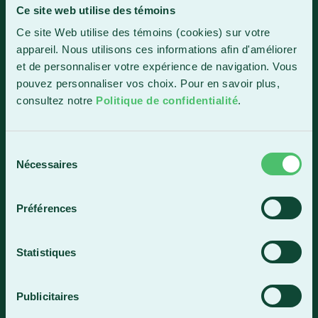
Ce site web utilise des témoins
Sainte-Marie
Ce site Web utilise des témoins (cookies) sur votre
1150, boul. Vachon Nord
appareil. Nous utilisons ces informations afin d'améliorer
Sainte-Marie (Québec) G6E 0R1
et de personnaliser votre expérience de navigation. Vous
Horaire de la réception
pouvez personnaliser vos choix. Pour en savoir plus,
Lundi-vendredi : 7 h 30 à 15 h 30
consultez notre
Politique de confidentialité
.
418 387-8896
Sélection
Nécessaires
du
Lac-Mégantic
consentement
4409, rue Dollard
Préférences
Lac-Mégantic (Québec) G6B 3B4
Horaire de la réception
Statistiques
Lundi-vendredi : 8 h à 16 h
819 583-5432
Publicitaires