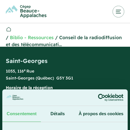
/
Biblio - Ressources
/
Conseil de la radiodiffusion
et des télécommunicati…
Saint-Georges
e
1055, 116
Rue
Saint-Georges (Québec) G5Y 3G1
Horaire de la réception
Lundi-vendredi : 7 h 45 à 15 h 45
418 228-8896
Consentement
Détails
À propos des cookies
1 800 893-5111