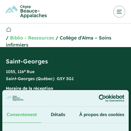
/
Biblio - Ressources
/
Collège d’Alma – Soins
infirmiers
Saint-Georges
e
1055, 116
Rue
Saint-Georges (Québec) G5Y 3G1
Horaire de la réception
Lundi-vendredi : 7 h 45 à 15 h 45
418 228-8896
Consentement
Détails
À propos des cookies
1 800 893-5111