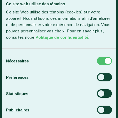
Ce site web utilise des témoins
Sainte-Marie
Ce site Web utilise des témoins (cookies) sur votre
1150, boul. Vachon Nord
appareil. Nous utilisons ces informations afin d'améliorer
Sainte-Marie (Québec) G6E 0R1
et de personnaliser votre expérience de navigation. Vous
Horaire de la réception
pouvez personnaliser vos choix. Pour en savoir plus,
Lundi-vendredi : 7 h 30 à 15 h 30
consultez notre
Politique de confidentialité
.
418 387-8896
Sélection
Nécessaires
du
Lac-Mégantic
consentement
4409, rue Dollard
Préférences
Lac-Mégantic (Québec) G6B 3B4
Horaire de la réception
Statistiques
Lundi-vendredi : 8 h à 16 h
819 583-5432
Publicitaires