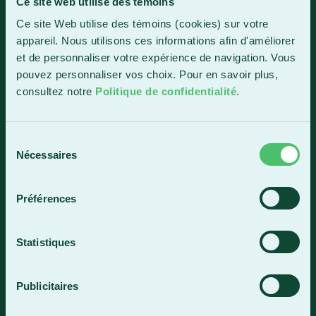
Ce site web utilise des témoins
Ce site Web utilise des témoins (cookies) sur votre
1150, boul. Vachon Nord
appareil. Nous utilisons ces informations afin d'améliorer
Sainte-Marie (Québec) G6E 0R1
et de personnaliser votre expérience de navigation. Vous
Horaire de la réception
pouvez personnaliser vos choix. Pour en savoir plus,
Lundi-vendredi : 7 h 30 à 15 h 30
consultez notre
Politique de confidentialité
.
418 387-8896
Sélection
Nécessaires
du
Lac-Mégantic
consentement
4409, rue Dollard
Préférences
Lac-Mégantic (Québec) G6B 3B4
Horaire de la réception
Statistiques
Lundi-vendredi : 8 h à 16 h
819 583-5432
Publicitaires