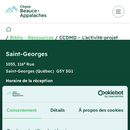
/
Biblio - Ressources
/
CCDMD – L’activité-projet
Saint-Georges
e
1055, 116
Rue
Saint-Georges (Québec) G5Y 3G1
Horaire de la réception
Lundi-vendredi : 7 h 45 à 15 h 45
418 228-8896
1 800 893-5111
Consentement
Détails
À propos des cookies
Sainte-Marie