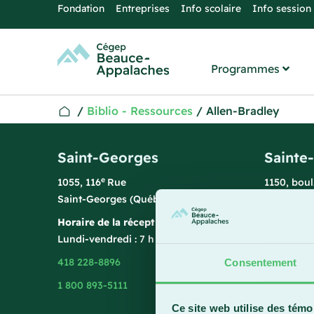
Fondation
Entreprises
Info scolaire
Info session
Programmes
/
Biblio - Ressources
/
Allen-Bradley
Saint-Georges
Sainte
e
1055, 116
Rue
1150, bou
Saint-Georges (Québec) G5Y 3G1
Sainte-Ma
Horaire de la réception
Horaire de
Lundi-vendredi : 7 h 45 à 15 h 45
Lundi-vend
418 228-8896
418 387-8
Consentement
1 800 893-5111
Ce site web utilise des témo