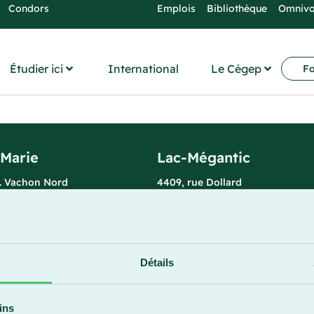
Condors
Emplois
Bibliothèque
Omniv
Étudier ici
International
Le Cégep
Fo
-Marie
Lac-Mégantic
l. Vachon Nord
4409, rue Dollard
rie (Québec) G6E 0R1
Lac-Mégantic (Québec) G6B 3B
 la réception
Horaire de la réception
redi : 7 h 30 à 15 h 30
Lundi-vendredi : 8 h à 16 h
896
819 583-5432
Détails
ins