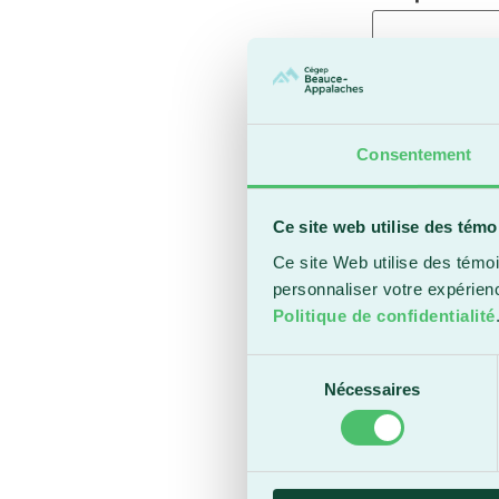
Durée du bail 
5 mois
10 mois
Consentement
12 mois
18 mois
Ce site web utilise des témo
Aucun bail
Ce site Web utilise des témoi
Services offert
personnaliser votre expérien
Meublé
Politique de confidentialité
Semi-meubl
Chauffé
Sélection
Nécessaires
Éclairé
du
Internet
consentement
Câblodistribu
Télévision