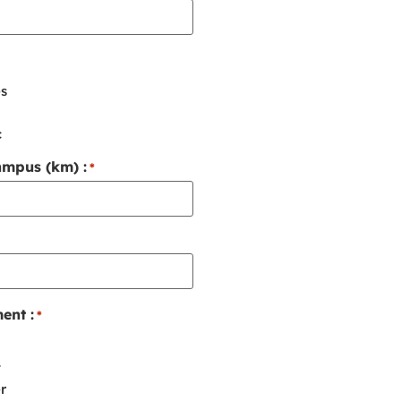
s
c
ampus (km) :
*
ent :
*
t
r