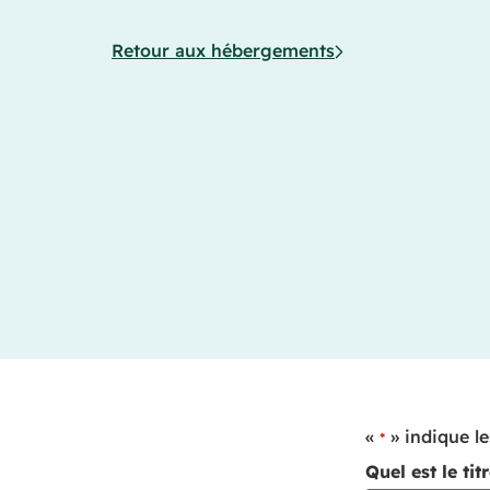
Retour aux hébergements
«
» indique l
*
Quel est le ti