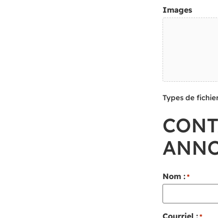
Images
Types de fichier
CONT
ANN
Nom :
*
Courriel :
*