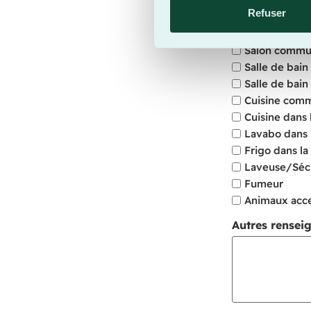
Entrée indé
Refuser
Stationneme
Balcon
Salon comm
Salle de bai
Salle de bain
Cuisine com
Cuisine dans
Lavabo dans 
Frigo dans l
Laveuse/Séc
Fumeur
Animaux acc
Autres rensei