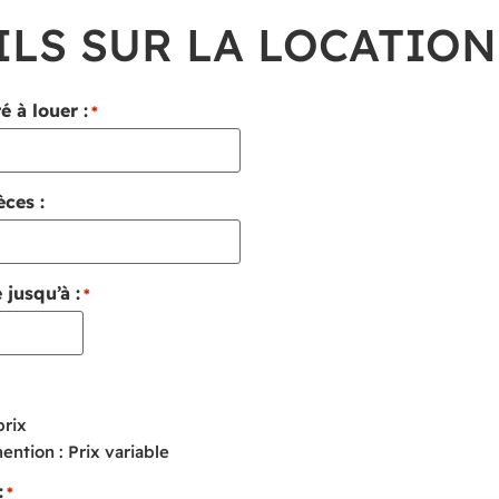
ILS SUR LA LOCATION
 à louer :
*
ces :
e jusqu’à :
*
prix
ention : Prix variable
:
*