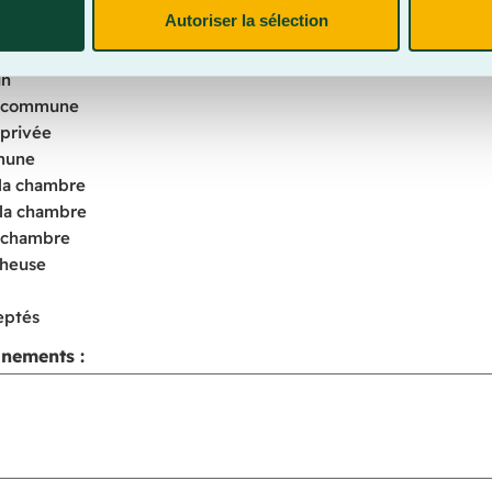
pendante
Autoriser la sélection
nt
un
n commune
 privée
mune
 la chambre
la chambre
a chambre
heuse
eptés
gnements :