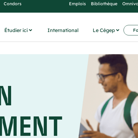
Condors
Emplois
Bibliothèque
Omniv
Étudier ici
International
Le Cégep
Fo
N
EMENT